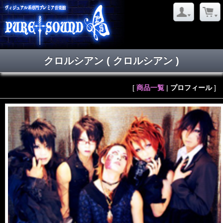
クロルシアン
( クロルシアン )
[
商品一覧
|
プロフィール
]