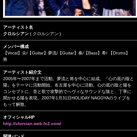
アーティスト名
クロルシアン
( クロルシアン )
メンバー構成
【Vocal】尖/【Guitar】夢流/【Guitar】奏/【Bass】希/ 【Drums】
将
アーティスト紹介文
2005年〜2007年まで活動。夢流と将を中心に結成。『心の底の陰と
陽』をテーマに活動開始。名古屋を中心に活動。心の底の陰と陽を
コンセプトに、音と歌で攻撃的でへヴィなサウンドな陰と、丁寧に
聞かせる陽を表現。2007年1月31日HOLIDAY NAGOYAのライブを
もって解散。
オフィシャルHP
http://clorcian.web.fc2.com/
関連バンド