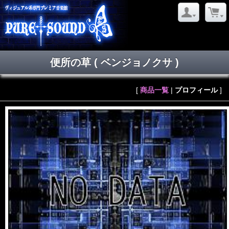
便所の草
( ベンジョノクサ )
[
商品一覧
|
プロフィール
]