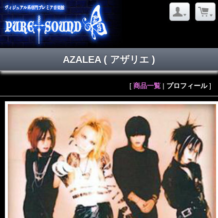
AZALEA
( アザリエ )
[
商品一覧
|
プロフィール
]