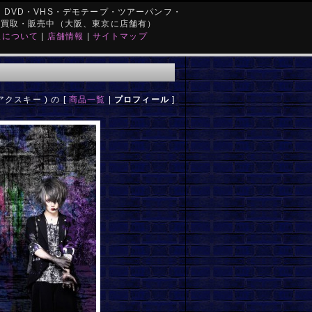
DVD・VHS・デモテープ・ツアーパンフ・
を買取・販売中（大阪、東京に店舗有）
取について
|
店舗情報
|
サイトマップ
アクスキー ) の [
商品一覧
|
プロフィール
]