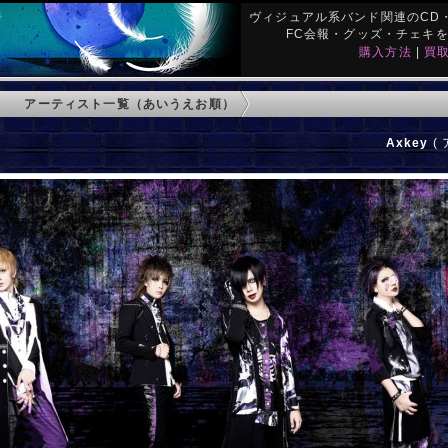
ヴィジュアル系バンド関連のCD・
FC会報・グッズ・チェキ
購入方法
|
買
アーティスト一覧（あいうえお順）
Axkey
( 