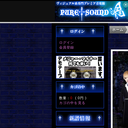
ホーム
ログイン
会員登録
数量：
0
(
0円
)
カゴの中を見る