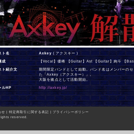
スト名
Axkey
( アクスキー )
構成
【Vocal】優稀 【Guitar】Ast 【Guitar】絢斗 【B
スト紹介文
期間限定バンドとして始動。バンド名はメンバーのセ
た「Axkey（アクスキー）」。
大阪を拠点として活動開始。
ャルHP
http://axkey.jp/
わせ
|
特定商取引に関する表記
|
プライバシーポリシー
ights reserved.