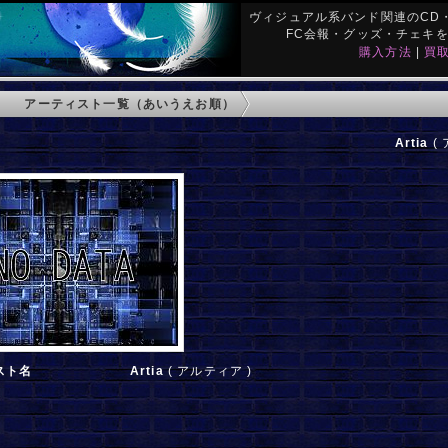
ヴィジュアル系バンド関連のCD・
FC会報・グッズ・チェキ
購入方法
|
買
アーティスト一覧（あいうえお順）
Artia
( 
スト名
Artia
( アルティア )