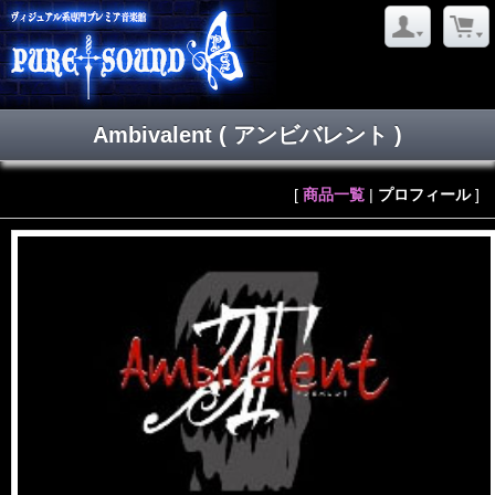
Ambivalent
( アンビバレント )
[
商品一覧
|
プロフィール
]