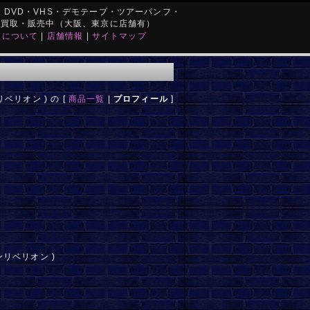
DVD・VHS・デモテープ・ツアーパンフ・
を買取・販売中（大阪、東京に店舗有）
取について
|
店舗情報
|
サイトマップ
ベリオン ) の [
商品一覧
|
プロフィール
]
リベリオン )