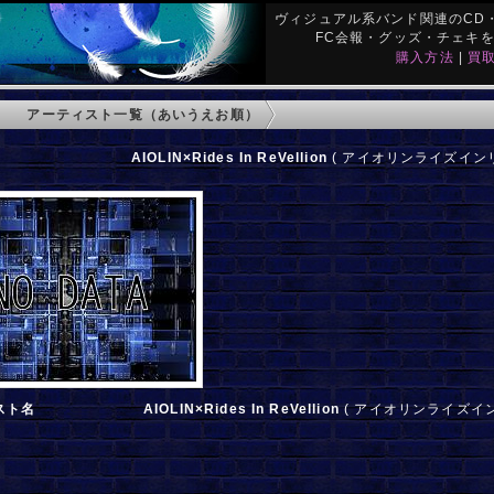
ヴィジュアル系バンド関連のCD・
FC会報・グッズ・チェキ
購入方法
|
買
アーティスト一覧（あいうえお順）
AIOLIN×Rides In ReVellion
( アイオリンライズインリ
スト名
AIOLIN×Rides In ReVellion
( アイオリンライズイン