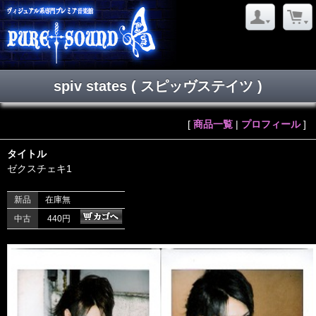
spiv states ( スピッヴステイツ )
[
商品一覧
|
プロフィール
]
タイトル
ゼクスチェキ1
新品
在庫無
中古
440円