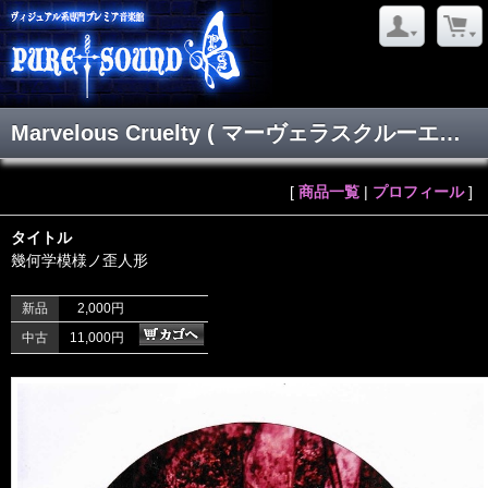
Marvelous Cruelty ( マーヴェラスクルーエルティー )
[
商品一覧
|
プロフィール
]
タイトル
幾何学模様ノ歪人形
新品
2,000円
中古
11,000円