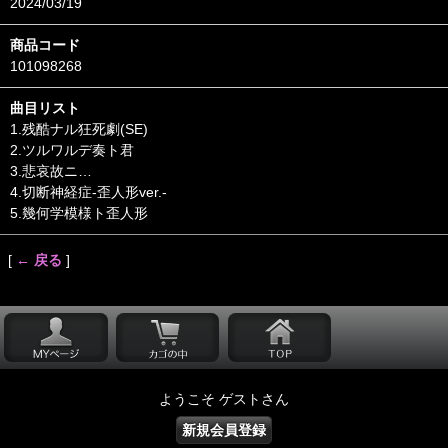
2024/03/19
商品コード
101098268
曲目リスト
1.残酷ナル狂死劇(SE)
2.ツルワルデ奏ト君
3.悲哀故ニ…
4.切断神経症-歪人形ver.-
5.幾何学模様ト歪人形
[
← 戻る
]
ようこそ ゲストさん
新規会員登録