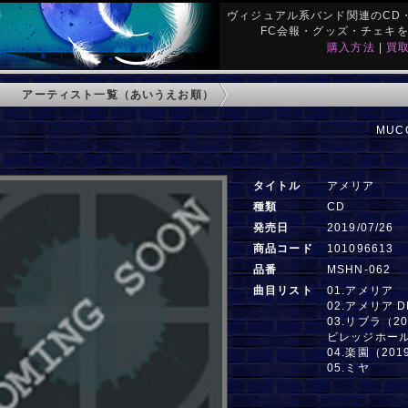
ヴィジュアル系バンド関連のCD・
FC会報・グッズ・チェキ
購入方法
|
買
アーティスト一覧（あいうえお順）
MUCC
タイトル
アメリア
種類
CD
発売日
2019/07/26
商品コード
101096613
品番
MSHN-062
曲目リスト
01.アメリア
02.アメリア D
03.リブラ（2
ビレッジホー
04.楽園（201
05.ミヤ