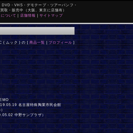
DVD・VHS・デモテープ・ツアーパンフ・
を買取・販売中（大阪、東京に店舗有）
取について
|
店舗情報
|
サイトマップ
 ( ムック ) の [
商品一覧
|
プロフィール
]
EMO
019.05.19 名古屋特殊陶業市民会館
ル）
9.05.02 中野サンプラザ）