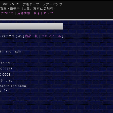
DVD・VHS・デモテープ・ツアーパンフ・
を買取・販売中（大阪、東京に店舗有）
取について
|
店舗情報
|
サイトマップ
トバックス ) の [
商品一覧
|
プロフィール
]
ith and nadir
17/05/10
1093185
X-0003
 Single。
zenith and nadir
unfix