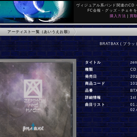
ヴィジュアル系バンド関連のCD・
FC会報・グッズ・チェキ
購入方法
|
買
アーティスト一覧（あいうえお順）
BRATBAX ( ブラッ
タイトル
zen
種類
CD
発売日
20
商品コード
10
品番
BT
詳細情報
1st
曲目リスト
01.
02.