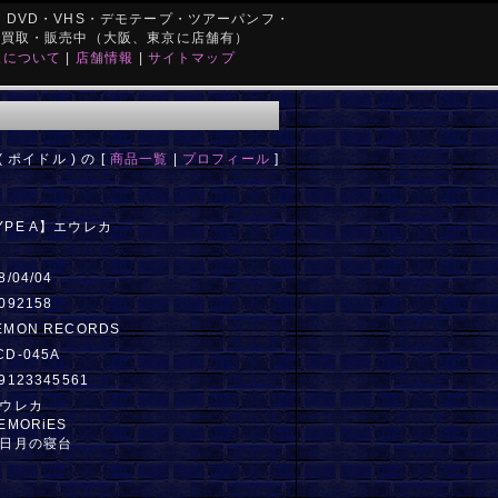
DVD・VHS・デモテープ・ツアーパンフ・
を買取・販売中（大阪、東京に店舗有）
取について
|
店舗情報
|
サイトマップ
( ポイドル ) の [
商品一覧
|
プロフィール
]
YPE A】エウレカ
8/04/04
092158
EMON RECORDS
CD-045A
9123345561
エウレカ
EMORiES
三日月の寝台