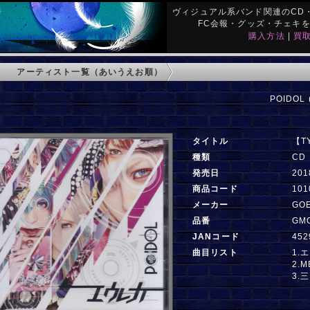
ヴィジュアル系バンド関連のCD・
FC会報・グッズ・チェキ
購入方法
|
買
アーティスト一覧（あいうえお順）
POIDOL 
タイトル
【T
種類
CD
発売日
201
商品コード
101
メーカー
GO
品番
GM
JANコード
452
曲目リスト
1.
2.M
3.