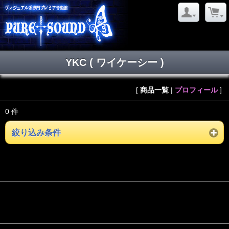
YKC ( ワイケーシー )
[
商品一覧
|
プロフィール
]
0 件
絞り込み条件