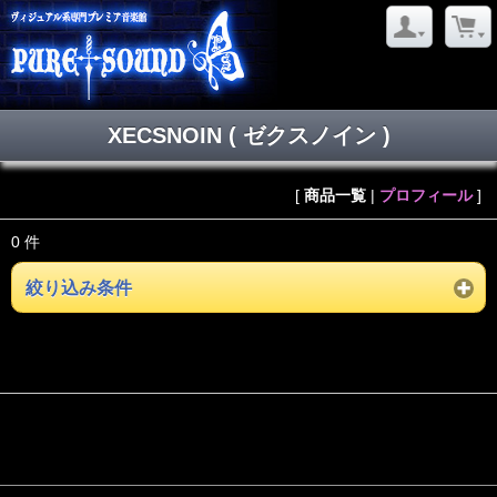
XECSNOIN ( ゼクスノイン )
[
商品一覧
|
プロフィール
]
0 件
絞り込み条件