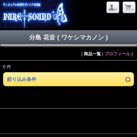
分島 花音 ( ワケシマカノン )
[
商品一覧
|
プロフィール
]
0 件
絞り込み条件