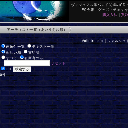
ヴィジュアル系バンド関連のCD・
FC会報・グッズ・チェキ
購入方法
|
買
アーティスト一覧（あいうえお順）
Vollstrecker ( フォルシ
:
画像付一覧
テキスト一覧
:
新しい順
古い順
:
すべて
在庫有のみ
ド：
リセット
:
CD
 0件