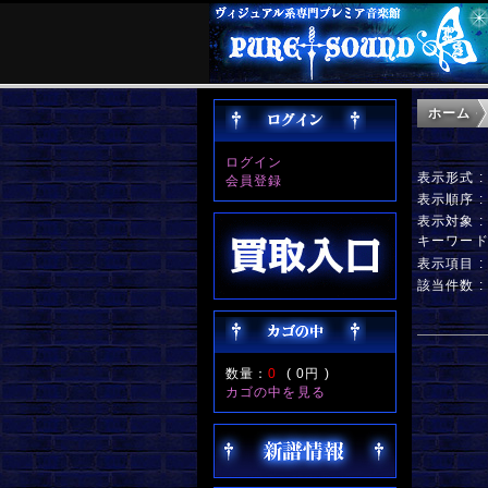
ホーム
ログイン
表示形式 
会員登録
表示順序 
表示対象 
キーワー
表示項目 
該当件数 :
数量：
0
(
0円
)
カゴの中を見る