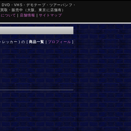
DVD・VHS・デモテープ・ツアーパンフ・
を買取・販売中（大阪、東京に店舗有）
取について
|
店舗情報
|
サイトマップ
ュトレッカー ) の [
商品一覧
|
プロフィール
]