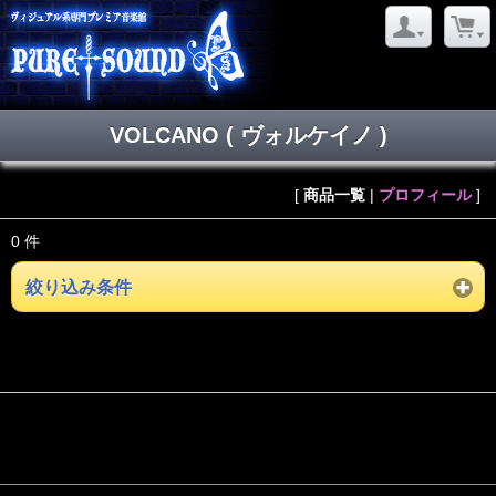
VOLCANO ( ヴォルケイノ )
[
商品一覧
|
プロフィール
]
0 件
絞り込み条件