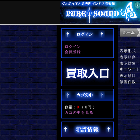
ホーム
ログイン
表示形式 
会員登録
表示順序 
表示対象 
キーワー
表示項目 
該当件数 :
数量：
0
(
0円
)
カゴの中を見る