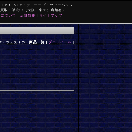
DVD・VHS・デモテープ・ツアーパンフ・
を買取・販売中（大阪、東京に店舗有）
取について
|
店舗情報
|
サイトマップ
z ( ヴェズ ) の [
商品一覧
|
プロフィール
]