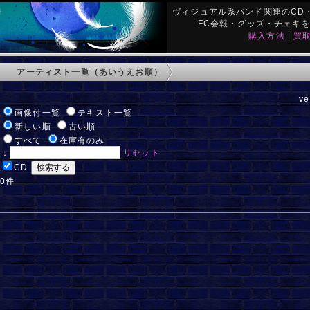
ヴィジュアル系バンド関連のCD・
FC会報・グッズ・チェキ
購入方法
|
買
アーティスト一覧（あいうえお順）
ve
:
画像付一覧
テキスト一覧
:
新しい順
古い順
:
すべて
在庫有のみ
ド：
リセット
:
CD
 0件