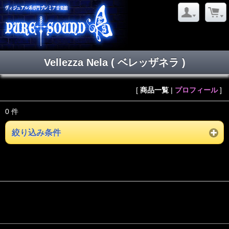
Vellezza Nela ( ベレッザネラ )
[
商品一覧
|
プロフィール
]
0 件
絞り込み条件