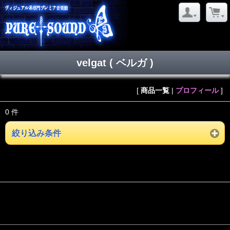
velgat ( ベルガ )
[
商品一覧
|
プロフィール
]
0 件
絞り込み条件