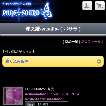
覇叉羅‐vasalla- ( バサラ )
[
商品一覧
|
プロフィール
]
4
件の商品があります
絞り込み条件
CD 2000/02/23発売
Reincanation EPISODE-1 D・N・A
DesireXXXNILXXXalone
新品
1,650円