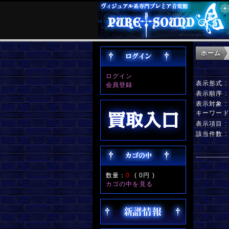
ホーム
ログイン
表示形式 
会員登録
表示順序 
表示対象 
キーワー
表示項目 
該当件数 :
数量：
0
(
0円
)
カゴの中を見る