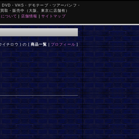
DVD・VHS・デモテープ・ツアーパンフ・
を買取・販売中（大阪、東京に店舗有）
取について
|
店舗情報
|
サイトマップ
イチロウ ) の [
商品一覧
|
プロフィール
]