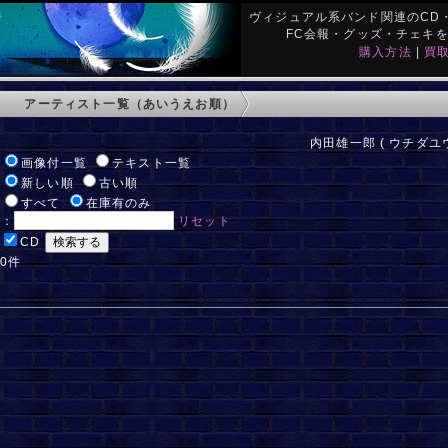
ヴィジュアル系バンド関連のCD・
FC会報・グッズ・チェキ
購入方法
|
買
アーティスト一覧（あいうえお順）
内田雄一郎 ( ウチダユウ
:
画像付一覧
テキスト一覧
:
新しい順
古い順
:
すべて
在庫有のみ
ド：
リセット
:
CD
 0件