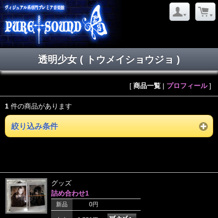
透明少女 ( トウメイショウジョ )
[
商品一覧
|
プロフィール
]
1
件の商品があります
絞り込み条件
グッズ
詰め合わせ1
新品
0円