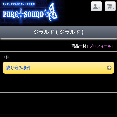
ジラルド ( ジラルド )
[
商品一覧
|
プロフィール
]
0 件
絞り込み条件