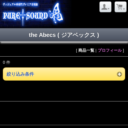
the Abecs ( ジアベックス )
[
商品一覧
|
プロフィール
]
0 件
絞り込み条件