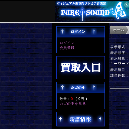
ホーム
ログイン
表示形式 
会員登録
表示順序 
表示対象 
キーワー
表示項目 
該当件数 :
数量：
0
(
0円
)
カゴの中を見る