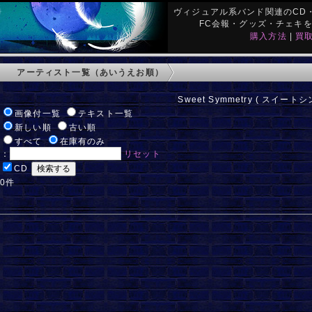
ヴィジュアル系バンド関連のCD・
FC会報・グッズ・チェキ
購入方法
|
買
アーティスト一覧（あいうえお順）
Sweet Symmetry ( スイート
:
画像付一覧
テキスト一覧
:
新しい順
古い順
:
すべて
在庫有のみ
ド：
リセット
:
CD
 0件