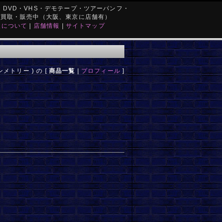
DVD・VHS・デモテープ・ツアーパンフ・
を買取・販売中（大阪、東京に店舗有）
取について
|
店舗情報
|
サイトマップ
シンメトリー ) の [
商品一覧
|
プロフィール
]