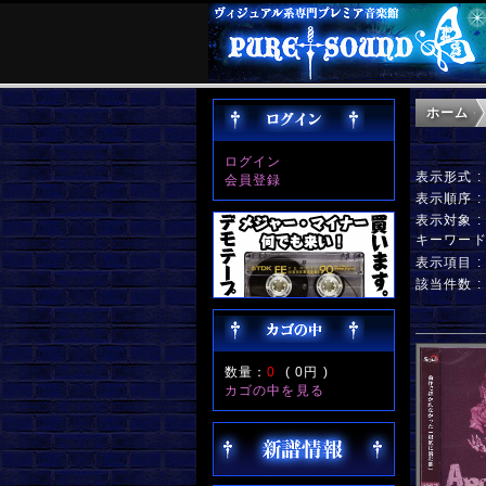
ホーム
ログイン
表示形式 
会員登録
表示順序 
表示対象 
キーワー
表示項目 
該当件数 
数量：
0
(
0円
)
カゴの中を見る