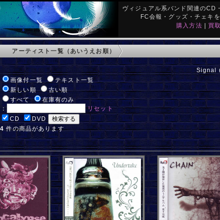
ヴィジュアル系バンド関連のCD・
FC会報・グッズ・チェキ
購入方法
|
買
アーティスト一覧（あいうえお順）
Signal
:
画像付一覧
テキスト一覧
:
新しい順
古い順
:
すべて
在庫有のみ
ド：
リセット
:
CD
DVD
:
4
件の商品があります