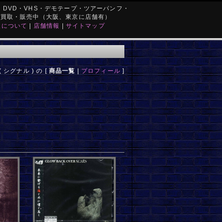
DVD・VHS・デモテープ・ツアーパンフ・
を買取・販売中（大阪、東京に店舗有）
取について
|
店舗情報
|
サイトマップ
 ( シグナル ) の [
商品一覧
|
プロフィール
]