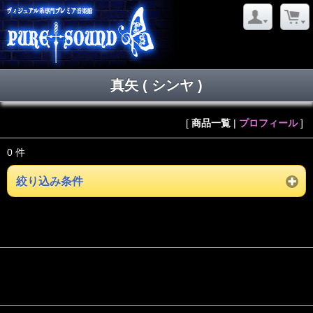
真矢 ( シンヤ )
[
商品一覧
|
プロフィール
]
0 件
絞り込み条件