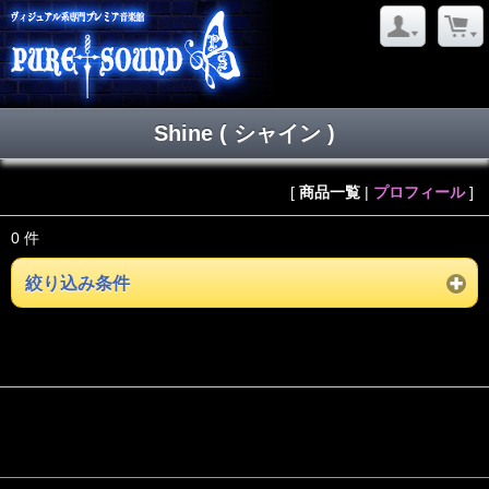
Shine ( シャイン )
[
商品一覧
|
プロフィール
]
0 件
絞り込み条件