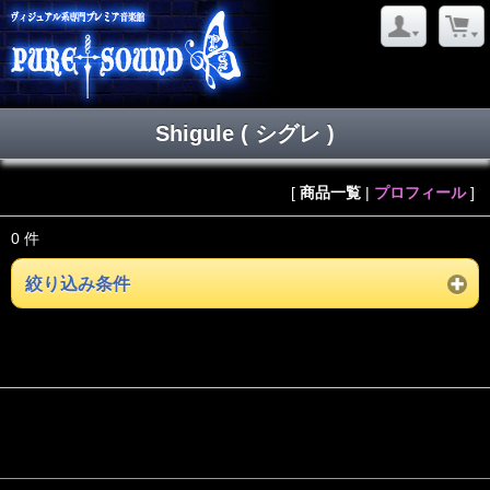
Shigule ( シグレ )
[
商品一覧
|
プロフィール
]
0 件
絞り込み条件