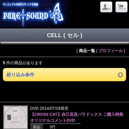
CELL ( セル )
[
商品一覧
|
プロフィール
]
5
件の商品があります
絞り込み条件
DVD 2014/07/18発売
【CROSS CAT】自己言及パラドックス ご購入特典
オリジナルコメントDVD
新品
0円