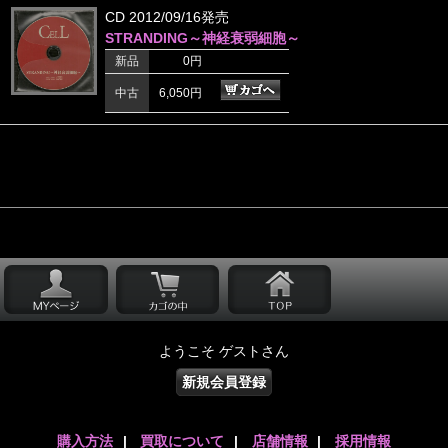
CD 2012/09/16発売
STRANDING～神経衰弱細胞～
新品
0円
中古
6,050円
ようこそ ゲストさん
新規会員登録
購入方法
|
買取について
|
店舗情報
|
採用情報