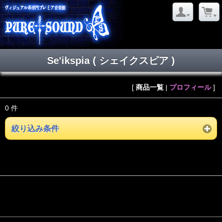
Se'ikspia ( シェイクスピア )
[
商品一覧
|
プロフィール
]
0 件
絞り込み条件