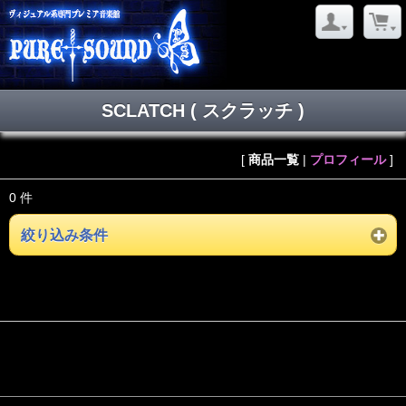
SCLATCH ( スクラッチ )
[
商品一覧
|
プロフィール
]
0 件
絞り込み条件