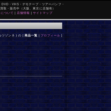
DVD・VHS・デモテープ・ツアーパンフ・
を買取・販売中（大阪、東京に店舗有）
取について
|
店舗情報
|
サイトマップ
バルツゾンネ ) の [
商品一覧
|
プロフィール
]