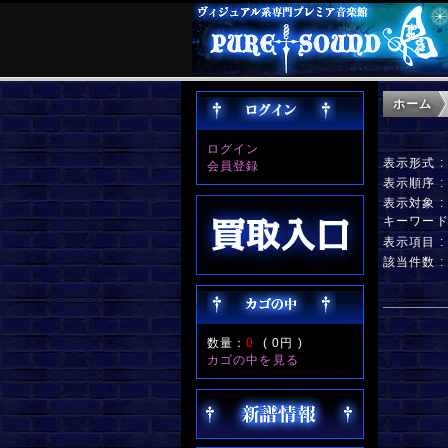
ホーム
ログイン
表示形式 
会員登録
表示順序 
表示対象 
キーワー
表示項目 
該当件数 :
数量：
0
(
0円
)
カゴの中を見る