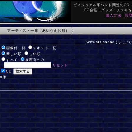
ヴィジュアル系バンド関連のCD・
FC会報・グッズ・チェキ
購入方法
|
買
アーティスト一覧（あいうえお順）
Schwarz sonne ( シュ
:
画像付一覧
テキスト一覧
:
新しい順
古い順
:
すべて
在庫有のみ
ド：
リセット
:
CD
 0件