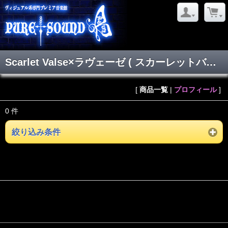
Scarlet Valse×ラヴェーゼ ( スカーレットバルスラヴェーゼ )
[
商品一覧
|
プロフィール
]
0 件
絞り込み条件