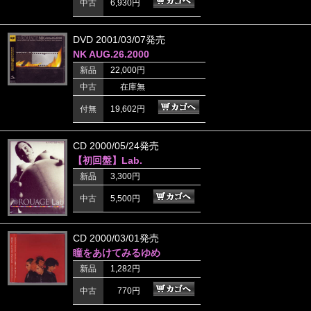
中古
6,930円
DVD 2001/03/07発売
NK AUG.26.2000
新品
22,000円
中古
在庫無
付無
19,602円
CD 2000/05/24発売
【初回盤】Lab.
新品
3,300円
中古
5,500円
CD 2000/03/01発売
瞳をあけてみるゆめ
新品
1,282円
中古
770円