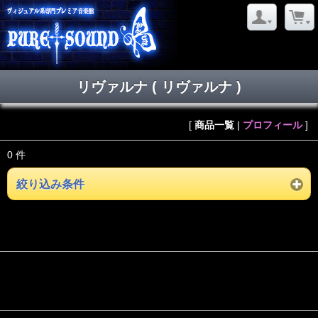
リヴァルナ ( リヴァルナ )
[
商品一覧
|
プロフィール
]
0 件
絞り込み条件