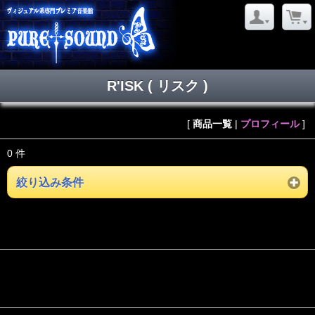
R'ISK ( リスク )
[
商品一覧
|
プロフィール
]
0 件
絞り込み条件