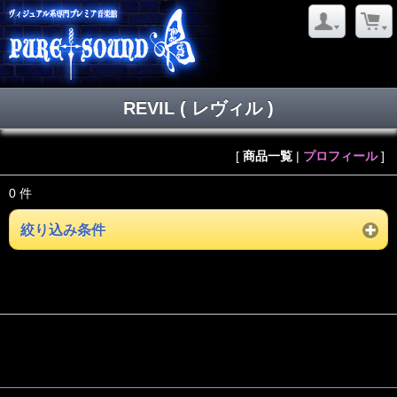
REVIL ( レヴィル )
[
商品一覧
|
プロフィール
]
0 件
絞り込み条件