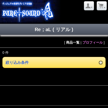
Re；aL ( リアル )
[
商品一覧
|
プロフィール
]
0 件
絞り込み条件