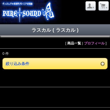
ラスカル ( ラスカル )
[
商品一覧
|
プロフィール
]
0 件
絞り込み条件