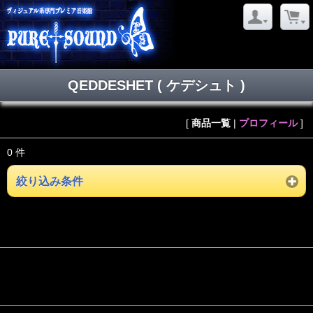
QEDDESHET ( ケデシュト )
[
商品一覧
|
プロフィール
]
0 件
絞り込み条件