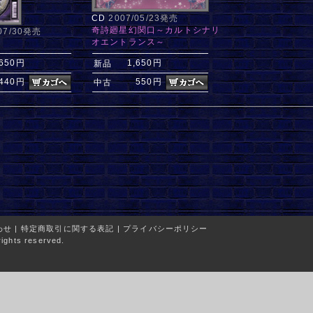
CD
2007/05/23発売
奇詩廻星幻関口～カルトシナリ
/07/30発売
オエントランス～
廊
,650円
1,650円
新品
440円
550円
中古
わせ
|
特定商取引に関する表記
|
プライバシーポリシー
ights reserved.