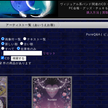
ヴィジュアル系バンド関連のCD・
FC会報・グッズ・チェキ
購入方法
|
買
アーティスト一覧（あいうえお順）
PureQ&A ( 
:
画像付一覧
テキスト一覧
:
新しい順
古い順
:
すべて
在庫有のみ
ド：
リセット
:
CD
:
2
件の商品があります