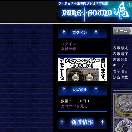
ホーム
ログイン
表示形式 
会員登録
表示順序 
表示対象 
キーワー
表示項目 
該当件数 
数量：
0
(
0円
)
カゴの中を見る