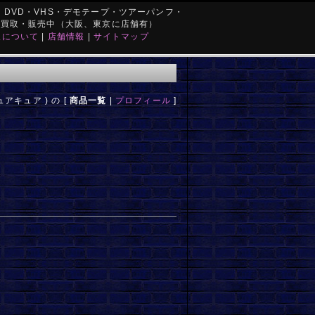
DVD・VHS・デモテープ・ツアーパンフ・
を買取・販売中（大阪、東京に店舗有）
取について
|
店舗情報
|
サイトマップ
ピュアキュア ) の [
商品一覧
|
プロフィール
]