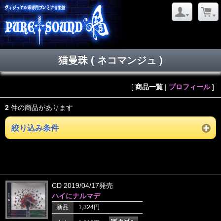
猫曼珠 ( ネコマンジュ )
[
商品一覧
|
プロフィール
]
2
件の商品があります
絞り込み条件
CD 2019/04/17発売
ハイにナルマデ
新品
1,324円