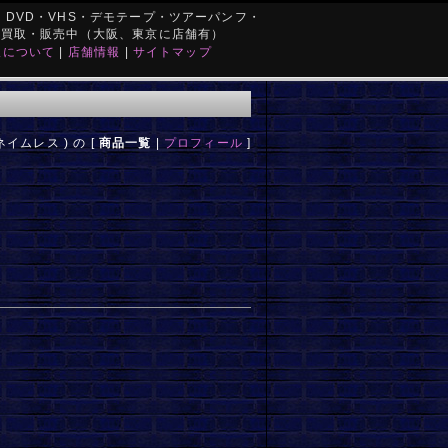
DVD・VHS・デモテープ・ツアーパンフ・
を買取・販売中（大阪、東京に店舗有）
取について
|
店舗情報
|
サイトマップ
 ネイムレス ) の [
商品一覧
|
プロフィール
]