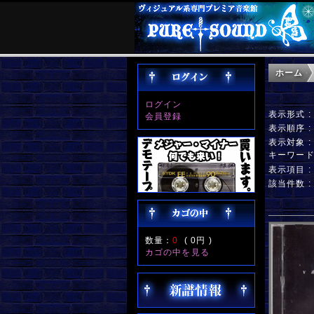
ホーム
ログイン
表示形式 
会員登録
表示順序 
表示対象 
キーワー
表示項目 
該当件数 
数量：
0
(
0円
)
カゴの中を見る