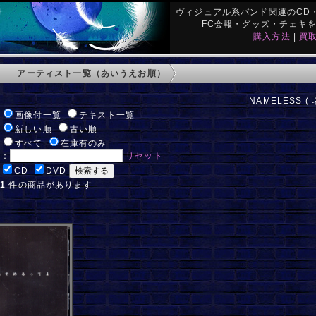
ヴィジュアル系バンド関連のCD・
FC会報・グッズ・チェキ
購入方法
|
買
アーティスト一覧（あいうえお順）
NAMELESS (
:
画像付一覧
テキスト一覧
:
新しい順
古い順
:
すべて
在庫有のみ
ド：
リセット
:
CD
DVD
:
1
件の商品があります