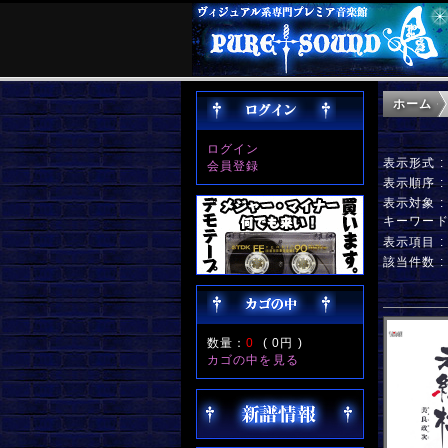
ホーム
ログイン
表示形式 
会員登録
表示順序 
表示対象 
キーワー
表示項目 
該当件数 
数量：
0
(
0円
)
カゴの中を見る