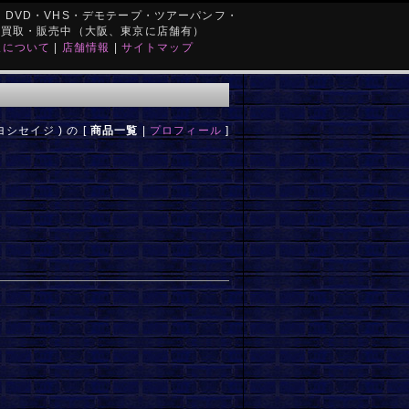
DVD・VHS・デモテープ・ツアーパンフ・
を買取・販売中（大阪、東京に店舗有）
取について
|
店舗情報
|
サイトマップ
ヨシセイジ ) の [
商品一覧
|
プロフィール
]