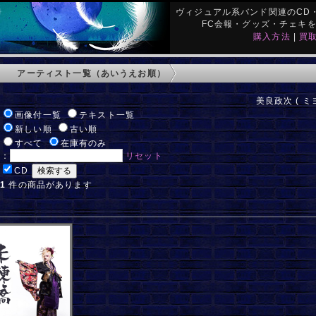
ヴィジュアル系バンド関連のCD・
FC会報・グッズ・チェキ
購入方法
|
買
アーティスト一覧（あいうえお順）
美良政次 ( ミ
:
画像付一覧
テキスト一覧
:
新しい順
古い順
:
すべて
在庫有のみ
ド：
リセット
:
CD
:
1
件の商品があります