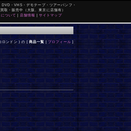
DVD・VHS・デモテープ・ツアーパンフ・
を買取・販売中（大阪、東京に店舗有）
取について
|
店舗情報
|
サイトマップ
ミツコロンドン ) の [
商品一覧
|
プロフィール
]