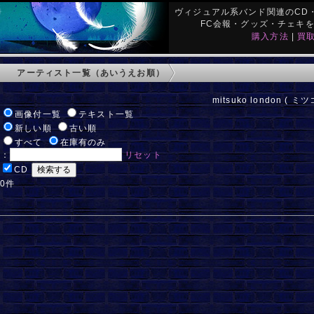
ヴィジュアル系バンド関連のCD・
FC会報・グッズ・チェキ
購入方法
|
買
アーティスト一覧（あいうえお順）
mitsuko london ( 
:
画像付一覧
テキスト一覧
:
新しい順
古い順
:
すべて
在庫有のみ
ド：
リセット
:
CD
 0件