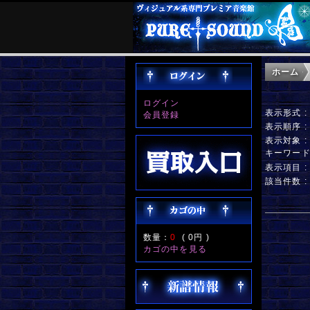
ホーム
ログイン
表示形式 
会員登録
表示順序 
表示対象 
キーワー
表示項目 
該当件数 :
数量：
0
(
0円
)
カゴの中を見る