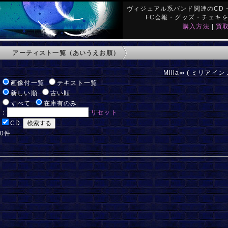
ヴィジュアル系バンド関連のCD・
FC会報・グッズ・チェキ
購入方法
|
買
アーティスト一覧（あいうえお順）
Milia∞ ( ミリアイン
:
画像付一覧
テキスト一覧
:
新しい順
古い順
:
すべて
在庫有のみ
ド：
リセット
:
CD
 0件