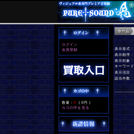
ホーム
ログイン
表示形式 
会員登録
表示順序 
表示対象 
キーワー
表示項目 
該当件数 :
数量：
0
(
0円
)
カゴの中を見る