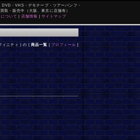
DVD・VHS・デモテープ・ツアーパンフ・
を買取・販売中（大阪、東京に店舗有）
取について
|
店舗情報
|
サイトマップ
フィニティ ) の [
商品一覧
|
プロフィール
]