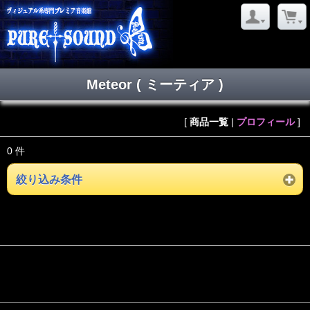
Meteor ( ミーティア )
[
商品一覧
|
プロフィール
]
0 件
絞り込み条件