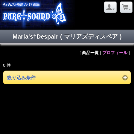
Maria's†Despair ( マリアズディスペア )
[
商品一覧
|
プロフィール
]
0 件
絞り込み条件